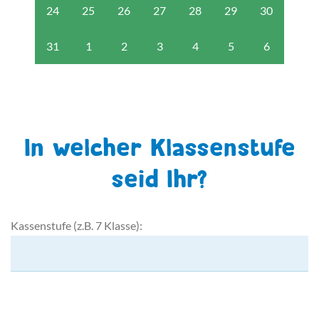
24
25
26
27
28
29
30
31
1
2
3
4
5
6
In welcher Klassenstufe
seid Ihr?
Kassenstufe (z.B. 7 Klasse):