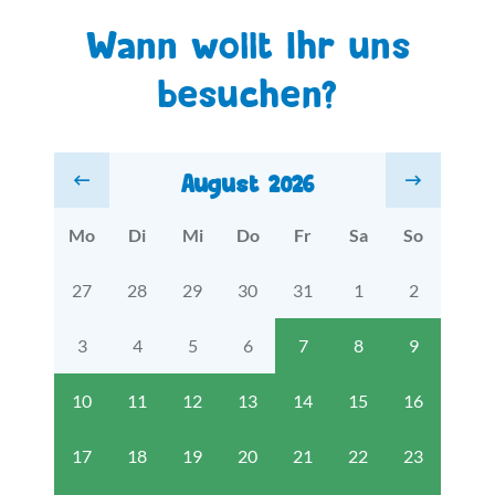
Wann wollt Ihr uns
besuchen?
August 2026
Mo
Di
Mi
Do
Fr
Sa
So
27
28
29
30
31
1
2
3
4
5
6
7
8
9
10
11
12
13
14
15
16
17
18
19
20
21
22
23